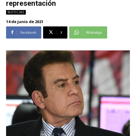
representación
Alianza Patriotica
Alianza Patriotica
NOTICIAS
Libertad y Refundación
Libertad y Refundación
14 de junio de 2021
Frente Amplio
Frente Amplio
Centro Social Cristianos
Centro Social Cristianos
Facebook
X
WhatsApp
Nueva Ruta
Nueva Ruta
Noticias
Noticias
Contáctenos
Contáctenos
Suscríbase a nuestro boletín
Suscríbase a nuestro boletín
Manténgase informado de nuestro contenido, recibiendo
Manténgase informado de nuestro contenido, recibiendo
noticias directamente en su correo electrónico.
noticias directamente en su correo electrónico.
Suscribirse
Suscribirse