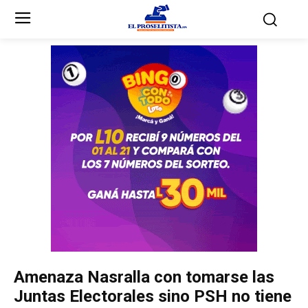
Inicio
Inicio
Partidos Políticos
Partidos Políticos
Partido Liberal
Partido Liberal
Partido Nacional
Partido Nacional
Innovación y Unidad
Innovación y Unidad
Democracia Cristiana
Democracia Cristiana
Amenaza Nasralla con tomarse las
Unificación Democrática
Unificación Democrática
Juntas Electorales sino PSH no tiene
Anticorrupción
Anticorrupción