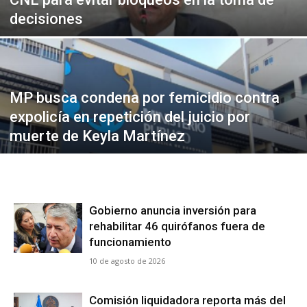
Alianza Patriotica
Alianza Patriotica
decisiones
Libertad y Refundación
Libertad y Refundación
Frente Amplio
Frente Amplio
Centro Social Cristianos
Centro Social Cristianos
Nueva Ruta
Nueva Ruta
MP busca condena por femicidio contra
Noticias
Noticias
expolicía en repetición del juicio por
Contáctenos
Contáctenos
muerte de Keyla Martínez
Suscríbase a nuestro boletín
Suscríbase a nuestro boletín
Manténgase informado de nuestro contenido, recibiendo
Manténgase informado de nuestro contenido, recibiendo
Gobierno anuncia inversión para
noticias directamente en su correo electrónico.
noticias directamente en su correo electrónico.
rehabilitar 46 quirófanos fuera de
funcionamiento
10 de agosto de 2026
Suscribirse
Suscribirse
Comisión liquidadora reporta más del