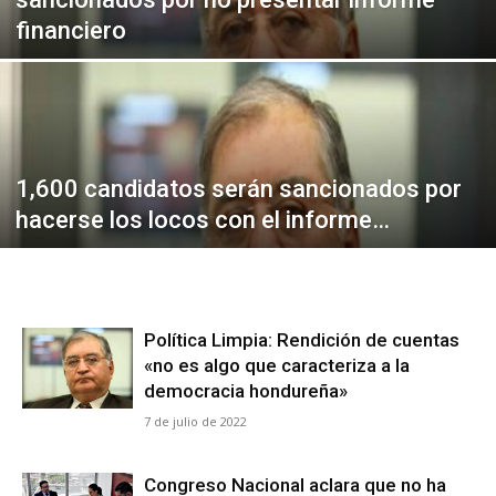
Alianza Patriotica
Alianza Patriotica
financiero
Libertad y Refundación
Libertad y Refundación
Frente Amplio
Frente Amplio
Centro Social Cristianos
Centro Social Cristianos
Nueva Ruta
Nueva Ruta
Noticias
Noticias
1,600 candidatos serán sancionados por
Contáctenos
Contáctenos
hacerse los locos con el informe…
Suscríbase a nuestro boletín
Suscríbase a nuestro boletín
Manténgase informado de nuestro contenido, recibiendo
Manténgase informado de nuestro contenido, recibiendo
Política Limpia: Rendición de cuentas
noticias directamente en su correo electrónico.
noticias directamente en su correo electrónico.
«no es algo que caracteriza a la
democracia hondureña»
7 de julio de 2022
Suscribirse
Suscribirse
Congreso Nacional aclara que no ha