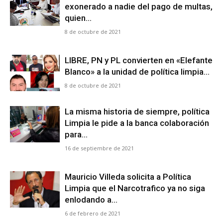
exonerado a nadie del pago de multas,
quien...
8 de octubre de 2021
Comparta
Comparta
LIBRE, PN y PL convierten en «Elefante
Blanco» a la unidad de política limpia...
Síganos
Síganos
8 de octubre de 2021
La misma historia de siempre, política
Limpia le pide a la banca colaboración
para...
16 de septiembre de 2021
Mauricio Villeda solicita a Política
Limpia que el Narcotrafico ya no siga
enlodando a...
6 de febrero de 2021