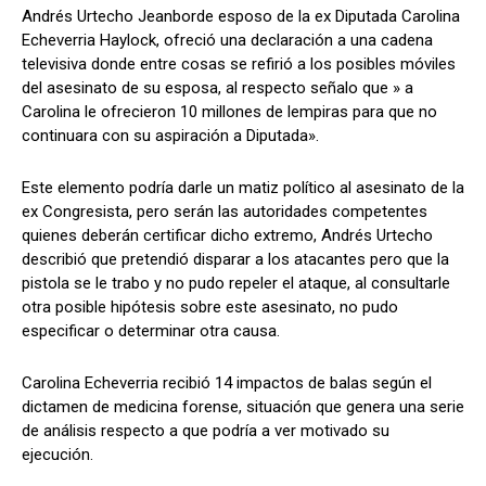
Andrés Urtecho Jeanborde esposo de la ex Diputada Carolina
Echeverria Haylock, ofreció una declaración a una cadena
televisiva donde entre cosas se refirió a los posibles móviles
del asesinato de su esposa, al respecto señalo que » a
Comparta
Comparta
Carolina le ofrecieron 10 millones de lempiras para que no
continuara con su aspiración a Diputada».
Este elemento podría darle un matiz político al asesinato de la
ex Congresista, pero serán las autoridades competentes
Facebook
Facebook
X
X
WhatsApp
WhatsApp
quienes deberán certificar dicho extremo, Andrés Urtecho
describió que pretendió disparar a los atacantes pero que la
pistola se le trabo y no pudo repeler el ataque, al consultarle
Síganos
Síganos
otra posible hipótesis sobre este asesinato, no pudo
especificar o determinar otra causa.
Carolina Echeverria recibió 14 impactos de balas según el
dictamen de medicina forense, situación que genera una serie
de análisis respecto a que podría a ver motivado su
ejecución.