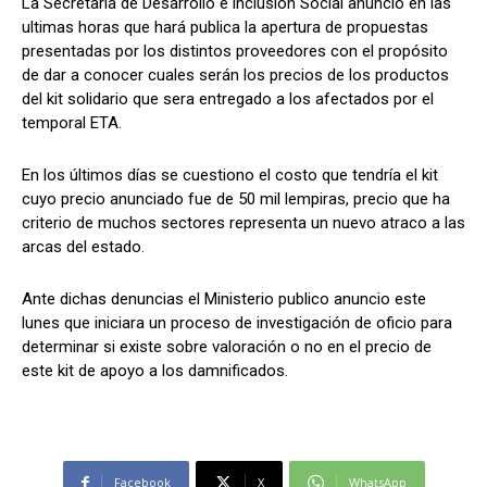
La Secretaria de Desarrollo e inclusión Social anuncio en las
ultimas horas que hará publica la apertura de propuestas
presentadas por los distintos proveedores con el propósito
de dar a conocer cuales serán los precios de los productos
Comparta
Comparta
del kit solidario que sera entregado a los afectados por el
temporal ETA.
En los últimos días se cuestiono el costo que tendría el kit
cuyo precio anunciado fue de 50 mil lempiras, precio que ha
Facebook
Facebook
X
X
WhatsApp
WhatsApp
criterio de muchos sectores representa un nuevo atraco a las
arcas del estado.
Ante dichas denuncias el Ministerio publico anuncio este
Síganos
Síganos
lunes que iniciara un proceso de investigación de oficio para
determinar si existe sobre valoración o no en el precio de
este kit de apoyo a los damnificados.
Facebook
X
WhatsApp