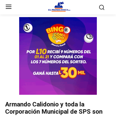
Inicio
Inicio
Partidos Políticos
Partidos Políticos
Partido Liberal
Partido Liberal
Partido Nacional
Partido Nacional
Innovación y Unidad
Innovación y Unidad
Democracia Cristiana
Democracia Cristiana
Armando Calidonio y toda la
Unificación Democrática
Unificación Democrática
Corporación Municipal de SPS son
Anticorrupción
Anticorrupción