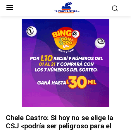
Inicio
Inicio
Partidos Políticos
Partidos Políticos
Partido Liberal
Partido Liberal
Partido Nacional
Partido Nacional
Innovación y Unidad
Innovación y Unidad
Democracia Cristiana
Democracia Cristiana
Chele Castro: Si hoy no se elige la
Unificación Democrática
Unificación Democrática
CSJ «podría ser peligroso para el
Anticorrupción
Anticorrupción