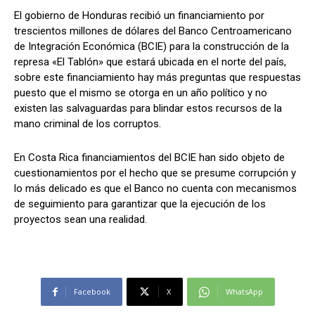
El gobierno de Honduras recibió un financiamiento por
trescientos millones de dólares del Banco Centroamericano
de Integración Económica (BCIE) para la construcción de la
Comparta
Comparta
represa «El Tablón» que estará ubicada en el norte del país,
sobre este financiamiento hay más preguntas que respuestas
puesto que el mismo se otorga en un año político y no
existen las salvaguardas para blindar estos recursos de la
mano criminal de los corruptos.
Facebook
Facebook
X
X
WhatsApp
WhatsApp
En Costa Rica financiamientos del BCIE han sido objeto de
cuestionamientos por el hecho que se presume corrupción y
lo más delicado es que el Banco no cuenta con mecanismos
Síganos
Síganos
de seguimiento para garantizar que la ejecución de los
proyectos sean una realidad.
Facebook
X
WhatsApp