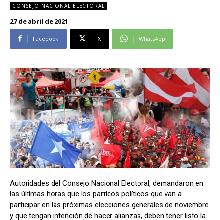
CONSEJO NACIONAL ELECTORAL
Alianza Patriotica
Alianza Patriotica
27 de abril de 2021
Libertad y Refundación
Libertad y Refundación
Frente Amplio
Frente Amplio
Facebook
X
WhatsApp
Centro Social Cristianos
Centro Social Cristianos
Nueva Ruta
Nueva Ruta
Noticias
Noticias
Contáctenos
Contáctenos
Suscríbase a nuestro boletín
Suscríbase a nuestro boletín
Manténgase informado de nuestro contenido, recibiendo
Manténgase informado de nuestro contenido, recibiendo
noticias directamente en su correo electrónico.
noticias directamente en su correo electrónico.
Autoridades del Consejo Nacional Electoral, demandaron en
las últimas horas que los partidos políticos que van a
participar en las próximas elecciones generales de noviembre
Suscribirse
Suscribirse
y que tengan intención de hacer alianzas, deben tener listo la