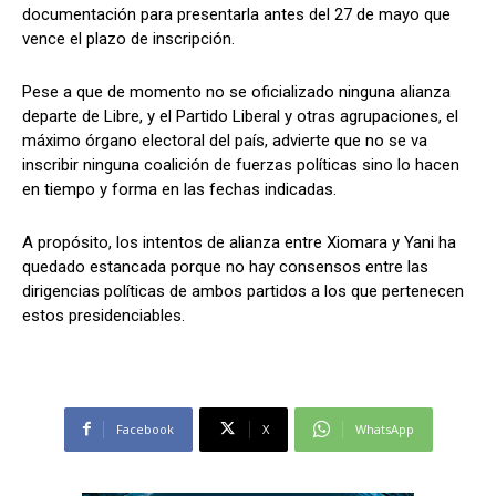
documentación para presentarla antes del 27 de mayo que
vence el plazo de inscripción.
Pese a que de momento no se oficializado ninguna alianza
Comparta
Comparta
departe de Libre, y el Partido Liberal y otras agrupaciones, el
máximo órgano electoral del país, advierte que no se va
inscribir ninguna coalición de fuerzas políticas sino lo hacen
en tiempo y forma en las fechas indicadas.
Facebook
Facebook
X
X
WhatsApp
WhatsApp
A propósito, los intentos de alianza entre Xiomara y Yani ha
quedado estancada porque no hay consensos entre las
dirigencias políticas de ambos partidos a los que pertenecen
Síganos
Síganos
estos presidenciables.
Facebook
X
WhatsApp