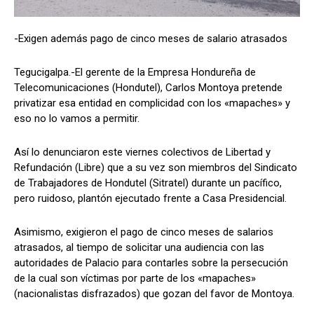
-Exigen además pago de cinco meses de salario atrasados
Comparta
Comparta
Tegucigalpa.-El gerente de la Empresa Hondureña de
Telecomunicaciones (Hondutel), Carlos Montoya pretende
privatizar esa entidad en complicidad con los «mapaches» y
eso no lo vamos a permitir.
Facebook
Facebook
X
X
WhatsApp
WhatsApp
Así lo denunciaron este viernes colectivos de Libertad y
Refundación (Libre) que a su vez son miembros del Sindicato
de Trabajadores de Hondutel (Sitratel) durante un pacífico,
Síganos
Síganos
pero ruidoso, plantón ejecutado frente a Casa Presidencial.
Asimismo, exigieron el pago de cinco meses de salarios
atrasados, al tiempo de solicitar una audiencia con las
autoridades de Palacio para contarles sobre la persecución
de la cual son víctimas por parte de los «mapaches»
(nacionalistas disfrazados) que gozan del favor de Montoya.