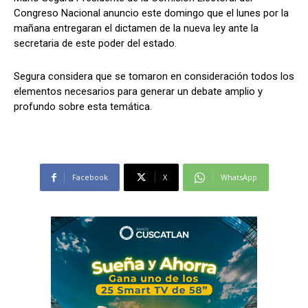
Congreso Nacional anuncio este domingo que el lunes por la
mañana entregaran el dictamen de la nueva ley ante la
secretaria de este poder del estado.
Comparta
Comparta
Segura considera que se tomaron en consideración todos los
elementos necesarios para generar un debate amplio y
profundo sobre esta temática.
Facebook
Facebook
X
X
WhatsApp
WhatsApp
Facebook
X
WhatsApp
Síganos
Síganos