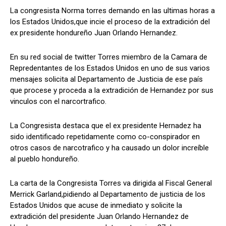
La congresista Norma torres demando en las ultimas horas a
los Estados Unidos,que incie el proceso de la extradición del
ex presidente hondureño Juan Orlando Hernandez.
Comparta
Comparta
En su red social de twitter Torres miembro de la Camara de
Repredentantes de los Estados Unidos en uno de sus varios
mensajes solicita al Departamento de Justicia de ese país
que procese y proceda a la extradición de Hernandez por sus
Facebook
Facebook
X
X
WhatsApp
WhatsApp
vinculos con el narcortrafico.
La Congresista destaca que el ex presidente Hernadez ha
sido identificado repetidamente como co-conspirador en
Síganos
Síganos
otros casos de narcotrafico y ha causado un dolor increíble
al pueblo hondureño.
La carta de la Congresista Torres va dirigida al Fiscal General
Merrick Garland,pidiendo al Departamento de justicia de los
Estados Unidos que acuse de inmediato y solicite la
extradición del presidente Juan Orlando Hernandez de