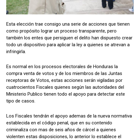
Esta elección trae consigo una serie de acciones que tienen
Comparta
Comparta
como propósito lograr un proceso transparente, pero
también los entes que persiguen el delito han dispuesto crear
todo un dispositivo para aplicar la ley a quienes se atrevan a
infringirla.
Facebook
Facebook
X
X
WhatsApp
WhatsApp
Es normal en los procesos electorales de Honduras la
compra venta de votos y de los miembros de las Juntas
receptoras de Votos, estas acciones serán vigiladas por
Síganos
Síganos
cuatrocientos Fiscales quienes según las autoridades del
Ministerio Publico tienen todo el apoyo para detectar este
tipo de casos.
Los Fiscales tendrán el apoyo ademas de la nueva normativa
establecida en el código penal, que en su contenido
criminaliza con mas de seis años de cárcel a quienes
violenten estas disposiciones, lo anterior lo establece el