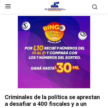
Inicio
Inicio
Partidos Políticos
Partidos Políticos
Partido Liberal
Partido Liberal
Partido Nacional
Partido Nacional
Innovación y Unidad
Innovación y Unidad
Democracia Cristiana
Democracia Cristiana
Criminales de la política se aprestan
Unificación Democrática
Unificación Democrática
a desafiar a 400 fiscales y a un
Anticorrupción
Anticorrupción