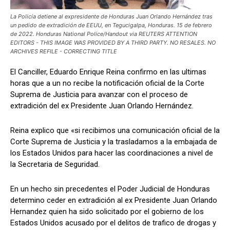
La Policía detiene al expresidente de Honduras Juan Orlando Hernández tras
un pedido de extradición de EEUU, en Tegucigalpa, Honduras. 15 de febrero
de 2022. Honduras National Police/Handout via REUTERS ATTENTION
EDITORS - THIS IMAGE WAS PROVIDED BY A THIRD PARTY. NO RESALES. NO
Comparta
Comparta
ARCHIVES REFILE - CORRECTING TITLE
El Canciller, Eduardo Enrique Reina confirmo en las ultimas
horas que a un no recibe la notificación oficial de la Corte
Suprema de Justicia para avanzar con el proceso de
Facebook
Facebook
X
X
WhatsApp
WhatsApp
extradición del ex Presidente Juan Orlando Hernández.
Reina explico que «si recibimos una comunicación oficial de la
Corte Suprema de Justicia y la trasladamos a la embajada de
Síganos
Síganos
los Estados Unidos para hacer las coordinaciones a nivel de
la Secretaria de Seguridad.
En un hecho sin precedentes el Poder Judicial de Honduras
determino ceder en extradición al ex Presidente Juan Orlando
Hernandez quien ha sido solicitado por el gobierno de los
Estados Unidos acusado por el delitos de trafico de drogas y