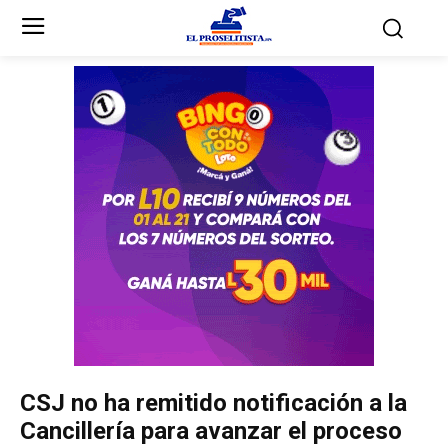
Inicio
Inicio
Partidos Políticos
Partidos Políticos
Partido Liberal
Partido Liberal
Partido Nacional
Partido Nacional
Innovación y Unidad
Innovación y Unidad
Democracia Cristiana
Democracia Cristiana
CSJ no ha remitido notificación a la
Unificación Democrática
Unificación Democrática
Cancillería para avanzar el proceso
Anticorrupción
Anticorrupción