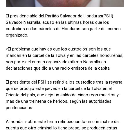
El presidenciable del Partido Salvador de Honduras(PSH)
Salvador Nasrralla, acuso en las ultimas horas que los
Comparta
Comparta
custodios en las cárceles de Honduras son parte del crimen
organizado.
«El problema que hay es que los custodios son los que
mandan en la cárcel de la Tolva y en las cárceles hondureñas,
Facebook
Facebook
X
X
WhatsApp
WhatsApp
son parte del crimen organizado»afirmo Nasrralla en
declaraciones que dio a una radio emisora de la capital.
Síganos
Síganos
El presidente del PSH se refirió a los custodios tras la reyerta
que se produjo este jueves en la cárcel de la Tolva en el
Oriente del país, que dejo un saldo de cinco reos muertos y
mas de una treintena de heridos, según las autoridades
penitenciarias.
Al hondar sobre este tema refirió»cuando un criminal se da
cuenta que otro criminal lo tiene preso, se producen estas