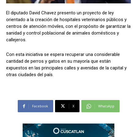
El diputado David Chavez presento un proyecto de ley
orientado a la creación de hospitales veterinarios públicos y
Comparta
Comparta
centros de atención móviles, con el propósito de garantizar la
sanidad y control poblacional de animales domésticos y
callejeros.
Con esta iniciativa se espera recuperar una considerable
Facebook
Facebook
X
X
WhatsApp
WhatsApp
cantidad de perros y gatos en su mayoría que están
expuestos en las principales calles y avenidas de la capital y
otras ciudades del país.
Síganos
Síganos
Facebook
X
WhatsApp