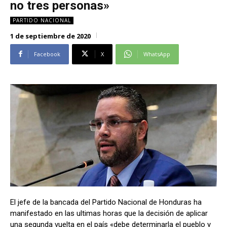
no tres personas»
Alianza Patriotica
Alianza Patriotica
PARTIDO NACIONAL
Libertad y Refundación
Libertad y Refundación
1 de septiembre de 2020
Frente Amplio
Frente Amplio
Centro Social Cristianos
Centro Social Cristianos
Facebook
X
WhatsApp
Nueva Ruta
Nueva Ruta
Noticias
Noticias
Contáctenos
Contáctenos
Suscríbase a nuestro boletín
Suscríbase a nuestro boletín
Manténgase informado de nuestro contenido, recibiendo
Manténgase informado de nuestro contenido, recibiendo
noticias directamente en su correo electrónico.
noticias directamente en su correo electrónico.
El jefe de la bancada del Partido Nacional de Honduras ha
Suscribirse
Suscribirse
manifestado en las ultimas horas que la decisión de aplicar
una segunda vuelta en el país «debe determinarla el pueblo y