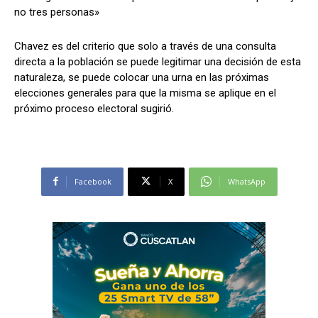
no tres personas»
Chavez es del criterio que solo a través de una consulta
Comparta
Comparta
directa a la población se puede legitimar una decisión de esta
naturaleza, se puede colocar una urna en las próximas
elecciones generales para que la misma se aplique en el
próximo proceso electoral sugirió.
Facebook
Facebook
X
X
WhatsApp
WhatsApp
Facebook
X
WhatsApp
Síganos
Síganos