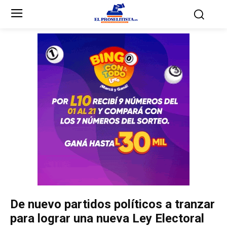
Inicio
Inicio
Partidos Políticos
Partidos Políticos
Partido Liberal
Partido Liberal
Partido Nacional
Partido Nacional
Innovación y Unidad
Innovación y Unidad
Democracia Cristiana
Democracia Cristiana
De nuevo partidos políticos a tranzar
Unificación Democrática
Unificación Democrática
para lograr una nueva Ley Electoral
Anticorrupción
Anticorrupción