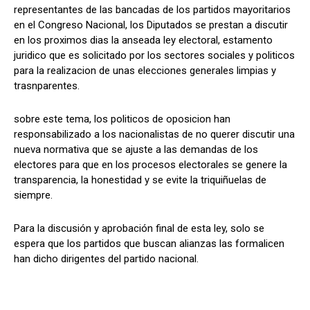
representantes de las bancadas de los partidos mayoritarios
en el Congreso Nacional, los Diputados se prestan a discutir
en los proximos dias la anseada ley electoral, estamento
juridico que es solicitado por los sectores sociales y politicos
Comparta
Comparta
para la realizacion de unas elecciones generales limpias y
trasnparentes.
sobre este tema, los politicos de oposicion han
responsabilizado a los nacionalistas de no querer discutir una
Facebook
Facebook
X
X
WhatsApp
WhatsApp
nueva normativa que se ajuste a las demandas de los
electores para que en los procesos electorales se genere la
transparencia, la honestidad y se evite la triquiñuelas de
Síganos
Síganos
siempre.
Para la discusión y aprobación final de esta ley, solo se
espera que los partidos que buscan alianzas las formalicen
han dicho dirigentes del partido nacional.