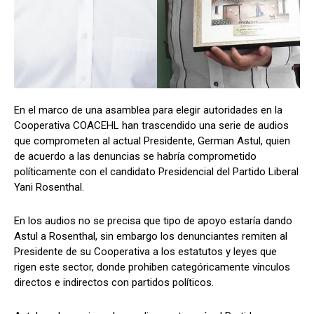
Comparta
Comparta
En el marco de una asamblea para elegir autoridades en la
Cooperativa COACEHL han trascendido una serie de audios
Facebook
Facebook
X
X
WhatsApp
WhatsApp
que comprometen al actual Presidente, German Astul, quien
de acuerdo a las denuncias se habría comprometido
políticamente con el candidato Presidencial del Partido Liberal
Yani Rosenthal.
Síganos
Síganos
En los audios no se precisa que tipo de apoyo estaría dando
Astul a Rosenthal, sin embargo los denunciantes remiten al
Presidente de su Cooperativa a los estatutos y leyes que
rigen este sector, donde prohiben categóricamente vínculos
directos e indirectos con partidos políticos.