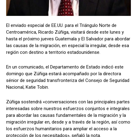
El enviado especial de EE.UU. para el Triángulo Norte de
Comparta
Comparta
Centroamérica, Ricardo Zúñiga, visitará desde este lunes y
hasta el próximo jueves Guatemala y El Salvador para abordar
las causas de la migración, en especial la irregular, desde esa
región con destino a territorio estadounidense.
Facebook
Facebook
X
X
WhatsApp
WhatsApp
En un comunicado, el Departamento de Estado indicó este
domingo que Zúñiga estará acompañado por la directora
sénior de seguridad transfronteriza del Consejo de Seguridad
Síganos
Síganos
Nacional, Katie Tobin.
Zúñiga sostendrá «conversaciones con las principales partes
interesadas sobre nuestros esfuerzos conjuntos e integrales
para abordar las causas fundamentales de la migración y la
migración irregular en, desde y a través de la región, así como
los esfuerzos humanitarios para ampliar el acceso a la
protección de los necesitados», señaló la nota.