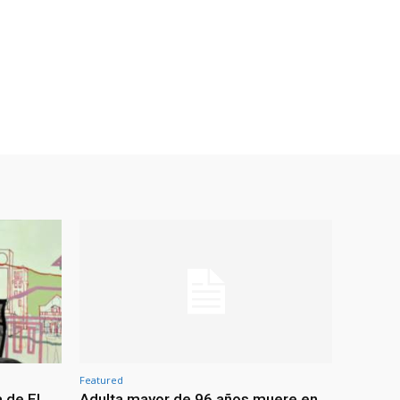
Featured
 de El
Adulta mayor de 96 años muere en