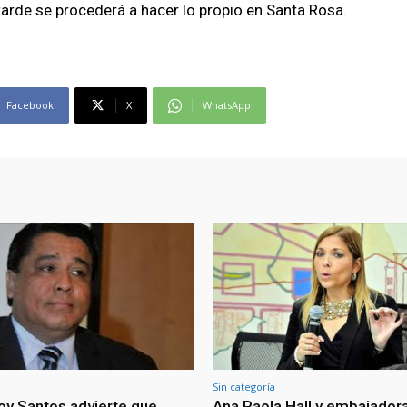
tarde se procederá a hacer lo propio en Santa Rosa.
Facebook
X
WhatsApp
Sin categoría
oy Santos advierte que
Ana Paola Hall y embajadora