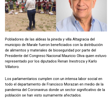
Comparta
Comparta
Pobladores de las aldeas la pineda y villa Altagracia del
municipio de Marale fueron beneficiados con la distribución
Facebook
Facebook
X
X
WhatsApp
WhatsApp
de alimentos y materiales de bioseguridad por parte del
Presidente del Congreso Nacional Mauricio Oliva quien estuvo
representado por los diputados Renan Inestroza y Karlo
Villatoro.
Síganos
Síganos
Los parlamentarios cumplen con un intensa labor social en
todo el departamento de Francisco Morazan en medio de la
pandemia del Coronavirus donde un sector significativo de la
población se han visto sumamente afectados.