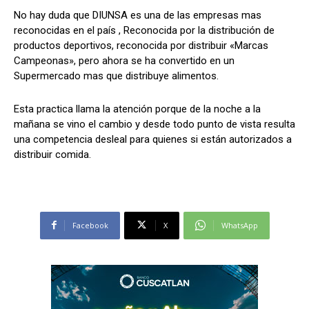
No hay duda que DIUNSA es una de las empresas mas
reconocidas en el país , Reconocida por la distribución de
productos deportivos, reconocida por distribuir «Marcas
Comparta
Comparta
Campeonas», pero ahora se ha convertido en un
Supermercado mas que distribuye alimentos.
Esta practica llama la atención porque de la noche a la
mañana se vino el cambio y desde todo punto de vista resulta
Facebook
Facebook
X
X
WhatsApp
WhatsApp
una competencia desleal para quienes si están autorizados a
distribuir comida.
Síganos
Síganos
Facebook
X
WhatsApp