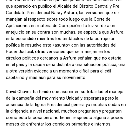
que apareció en publico el Alcalde del Distrito Central y Pre
Candidato Presidencial Nasry Asfura, las versiones que se
manejan al respecto sobre todo luego que la Corte de
Comparta
Comparta
Apelaciones en materia de Corrupción dio luz verde a un
antejuicio en su contra son muchas, se especula que Asfura
esta escondido mientras los tentáculos de la corrupción
política le resuelve este «asunto» con las autoridades del
Poder Judicial, otras versiones que se manejan en los
círculos políticos cercanos a Asfura señalan que no estaría
Facebook
Facebook
X
X
WhatsApp
WhatsApp
en el país y la causa seria distinta a una situación política, una
u otra versión evidencia un momento difícil para el edil
capitalino y mas aun para su movimiento.
Síganos
Síganos
David Chavez ha tenido que asumir en su totalidad el manejo
de la campaña del movimiento Unidad y esperanza pero la
ausencia de la figura Presidencial genera ya muchas dudas en
la dirigencia a nivel nacional, muchos preguntan y preguntan
como esta la cosa pero no tienen respuesta alguna a pocos
meses de enfrentar los comicios primarios e internos.