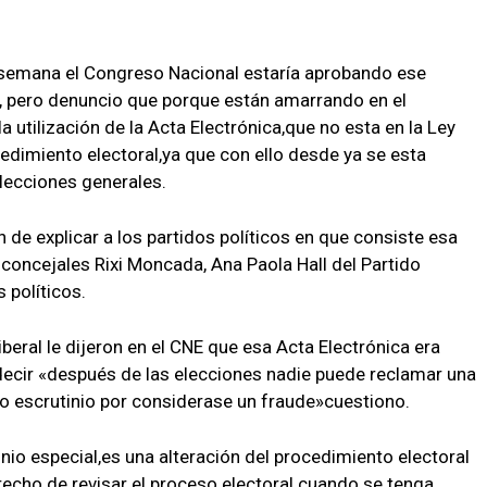
a semana el Congreso Nacional estaría aprobando ese
E, pero denuncio que porque están amarrando en el
 utilización de la Acta Electrónica,que no esta en la Ley
edimiento electoral,ya que con ello desde ya se esta
lecciones generales.
 de explicar a los partidos políticos en que consiste esa
 concejales Rixi Moncada, Ana Paola Hall del Partido
s políticos.
beral le dijeron en el CNE que esa Acta Electrónica era
 decir «después de las elecciones nadie puede reclamar una
vo escrutinio por considerase un fraude»cuestiono.
inio especial,es una alteración del procedimiento electoral
derecho de revisar el proceso electoral cuando se tenga