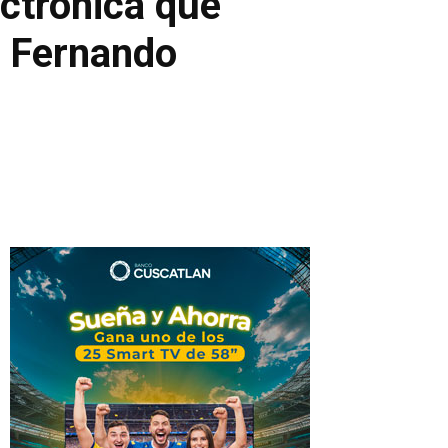
ectrónica que
Síganos
Síganos
: Fernando