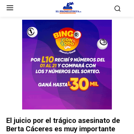
Inicio
Inicio
Partidos Políticos
Partidos Políticos
Partido Liberal
Partido Liberal
Partido Nacional
Partido Nacional
Innovación y Unidad
Innovación y Unidad
Democracia Cristiana
Democracia Cristiana
El juicio por el trágico asesinato de
Unificación Democrática
Unificación Democrática
Berta Cáceres es muy importante
Anticorrupción
Anticorrupción