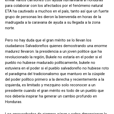
enviar varios camiones con ayuda humanitaria a Honduras
para colaborar con los afectados por el fenómeno natural
ETA ha cautivado a muchos en el país, tanto así que un fuerte
grupo de personas les dieron la bienvenida en horas de la
Comparta
Comparta
madrugada a la caravana de ayuda a su llegada a la zona
norte.
Pero no hay duda que el gran mérito se lo llevan los
ciudadanos Salvadoreños quienes demostrando una enorme
Facebook
Facebook
X
X
WhatsApp
WhatsApp
madurez llevaron. la presidencia a un joven politice que ha
revolucionado la región, Bukele no estaría en el poder si el
pueblo no hubiese madurado políticamente, bukele no
estuviera en el poder si el pueblo salvadoreño no hubiese roto
Síganos
Síganos
el paradigma del tradicionalismo que mantuvo en la cúspide
del poder político primero a la derecha y recientemente a la
izquierda, es limitado y mezquino solo reconocer a un
presidente cuando el gran mérito es todo de un pueblo que
nos debería inspirar ha generar un cambio profundo en
Honduras.