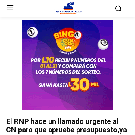
Inicio
Inicio
Partidos Políticos
Partidos Políticos
Partido Liberal
Partido Liberal
Partido Nacional
Partido Nacional
Innovación y Unidad
Innovación y Unidad
Democracia Cristiana
Democracia Cristiana
El RNP hace un llamado urgente al
Unificación Democrática
Unificación Democrática
CN para que apruebe presupuesto,ya
Anticorrupción
Anticorrupción