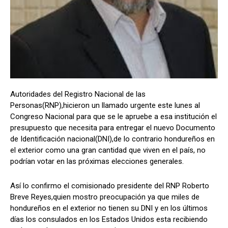
Comparta
Comparta
Autoridades del Registro Nacional de las
Facebook
Facebook
X
X
WhatsApp
WhatsApp
Personas(RNP),hicieron un llamado urgente este lunes al
Congreso Nacional para que se le apruebe a esa institución el
presupuesto que necesita para entregar el nuevo Documento
de Identificación nacional(DNI),de lo contrario hondureños en
Síganos
Síganos
el exterior como una gran cantidad que viven en el país, no
podrían votar en las próximas elecciones generales.
Así lo confirmo el comisionado presidente del RNP Roberto
Breve Reyes,quien mostro preocupación ya que miles de
hondureños en el exterior no tienen su DNI y en los últimos
días los consulados en los Estados Unidos esta recibiendo