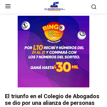
Inicio
Inicio
Partidos Políticos
Partidos Políticos
Partido Liberal
Partido Liberal
Partido Nacional
Partido Nacional
Innovación y Unidad
Innovación y Unidad
Democracia Cristiana
Democracia Cristiana
El triunfo en el Colegio de Abogados
Unificación Democrática
Unificación Democrática
se dio por una alianza de personas
Anticorrupción
Anticorrupción