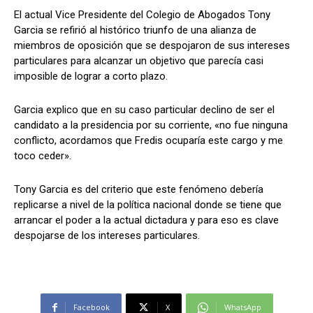
El actual Vice Presidente del Colegio de Abogados Tony
Garcia se refirió al histórico triunfo de una alianza de
miembros de oposición que se despojaron de sus intereses
Comparta
Comparta
particulares para alcanzar un objetivo que parecía casi
imposible de lograr a corto plazo.
Garcia explico que en su caso particular declino de ser el
candidato a la presidencia por su corriente, «no fue ninguna
Facebook
Facebook
X
X
WhatsApp
WhatsApp
conflicto, acordamos que Fredis ocuparía este cargo y me
toco ceder».
Tony Garcia es del criterio que este fenómeno debería
Síganos
Síganos
replicarse a nivel de la política nacional donde se tiene que
arrancar el poder a la actual dictadura y para eso es clave
despojarse de los intereses particulares.
Facebook
X
WhatsApp