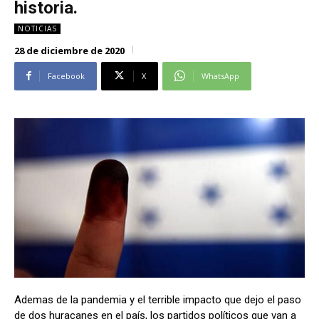
historia.
Alianza Patriotica
Alianza Patriotica
NOTICIAS
Libertad y Refundación
Libertad y Refundación
28 de diciembre de 2020
Frente Amplio
Frente Amplio
Centro Social Cristianos
Centro Social Cristianos
Facebook
X
WhatsApp
Nueva Ruta
Nueva Ruta
Noticias
Noticias
Contáctenos
Contáctenos
Suscríbase a nuestro boletín
Suscríbase a nuestro boletín
Manténgase informado de nuestro contenido, recibiendo
Manténgase informado de nuestro contenido, recibiendo
noticias directamente en su correo electrónico.
noticias directamente en su correo electrónico.
Suscribirse
Suscribirse
Ademas de la pandemia y el terrible impacto que dejo el paso
de dos huracanes en el país, los partidos políticos que van a