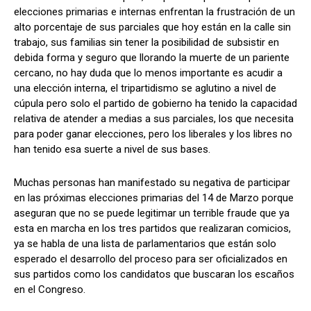
elecciones primarias e internas enfrentan la frustración de un
alto porcentaje de sus parciales que hoy están en la calle sin
trabajo, sus familias sin tener la posibilidad de subsistir en
debida forma y seguro que llorando la muerte de un pariente
Comparta
Comparta
cercano, no hay duda que lo menos importante es acudir a
una elección interna, el tripartidismo se aglutino a nivel de
cúpula pero solo el partido de gobierno ha tenido la capacidad
relativa de atender a medias a sus parciales, los que necesita
para poder ganar elecciones, pero los liberales y los libres no
Facebook
Facebook
X
X
WhatsApp
WhatsApp
han tenido esa suerte a nivel de sus bases.
Muchas personas han manifestado su negativa de participar
Síganos
Síganos
en las próximas elecciones primarias del 14 de Marzo porque
aseguran que no se puede legitimar un terrible fraude que ya
esta en marcha en los tres partidos que realizaran comicios,
ya se habla de una lista de parlamentarios que están solo
esperado el desarrollo del proceso para ser oficializados en
sus partidos como los candidatos que buscaran los escaños
en el Congreso.