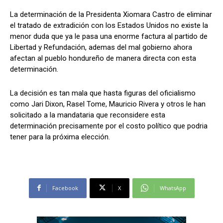
La determinación de la Presidenta Xiomara Castro de eliminar
el tratado de extradición con los Estados Unidos no existe la
menor duda que ya le pasa una enorme factura al partido de
Comparta
Comparta
Libertad y Refundación, ademas del mal gobierno ahora
afectan al pueblo hondureño de manera directa con esta
determinación.
La decisión es tan mala que hasta figuras del oficialismo
Facebook
Facebook
X
X
WhatsApp
WhatsApp
como Jari Dixon, Rasel Tome, Mauricio Rivera y otros le han
solicitado a la mandataria que reconsidere esta
determinación precisamente por el costo político que podria
tener para la próxima elección.
Síganos
Síganos
Facebook
X
WhatsApp