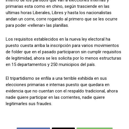
interno de los partidos que van a elecciones internas y
primarias esta como en chino, según trasciende en las
ultimas horas Liberales, Libres y hasta los nacionalistas
andan un corre, corre rogando al primero que se les ocurre
Comparta
Comparta
para poder «rellenar» las planillas.
Los requisitos establecidos en la nueva ley electoral ha
puesto cuesta arriba la inscripción para varios movimientos
de folder que en el pasado participaron sin cumplir requisitos
Facebook
Facebook
X
X
WhatsApp
WhatsApp
de legitimidad, ahora se les solicita por lo menos estructuras
en 15 departamentos y 250 municipios del país.
El tripartidismo se enfila a una terrible exhibida en sus
Síganos
Síganos
elecciones primarias e internas puesto que quedara en
evidencia que no cuentan con el respaldo tradicional, ahora
nadie quiere participar en las corrientes, nadie quiere
legitimarles sus fraudes.