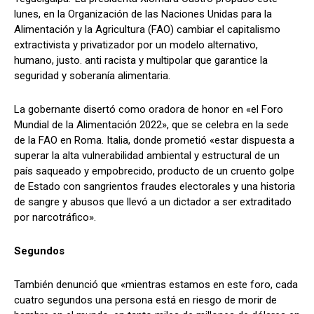
lunes, en la Organización de las Naciones Unidas para la
Alimentación y la Agricultura (FAO) cambiar el capitalismo
extractivista y privatizador por un modelo alternativo,
Comparta
Comparta
humano, justo. anti racista y multipolar que garantice la
seguridad y soberanía alimentaria.
La gobernante disertó como oradora de honor en «el Foro
Mundial de la Alimentación 2022», que se celebra en la sede
Facebook
Facebook
X
X
WhatsApp
WhatsApp
de la FAO en Roma. Italia, donde prometió «estar dispuesta a
superar la alta vulnerabilidad ambiental y estructural de un
país saqueado y empobrecido, producto de un cruento golpe
de Estado con sangrientos fraudes electorales y una historia
Síganos
Síganos
de sangre y abusos que llevó a un dictador a ser extraditado
por narcotráfico».
Segundos
También denunció que «mientras estamos en este foro, cada
cuatro segundos una persona está en riesgo de morir de