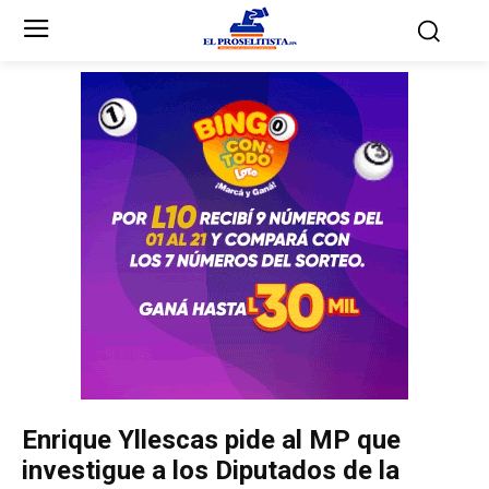
Inicio
Inicio
Partidos Políticos
Partidos Políticos
Partido Liberal
Partido Liberal
Partido Nacional
Partido Nacional
Innovación y Unidad
Innovación y Unidad
Democracia Cristiana
Democracia Cristiana
Enrique Yllescas pide al MP que
Unificación Democrática
Unificación Democrática
investigue a los Diputados de la
Anticorrupción
Anticorrupción