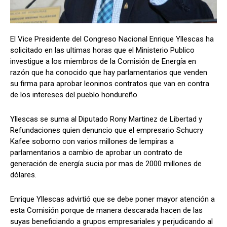
El Vice Presidente del Congreso Nacional Enrique Yllescas ha
Comparta
Comparta
solicitado en las ultimas horas que el Ministerio Publico
investigue a los miembros de la Comisión de Energía en
razón que ha conocido que hay parlamentarios que venden
su firma para aprobar leoninos contratos que van en contra
de los intereses del pueblo hondureño.
Facebook
Facebook
X
X
WhatsApp
WhatsApp
Yllescas se suma al Diputado Rony Martinez de Libertad y
Refundaciones quien denuncio que el empresario Schucry
Síganos
Síganos
Kafee soborno con varios millones de lempiras a
parlamentarios a cambio de aprobar un contrato de
generación de energía sucia por mas de 2000 millones de
dólares.
Enrique Yllescas advirtió que se debe poner mayor atención a
esta Comisión porque de manera descarada hacen de las
suyas beneficiando a grupos empresariales y perjudicando al