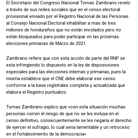
El Secretario del Congreso Nacional Tomas Zambrano revelo
a través de sus redes sociales que en el censo electoral
provisional enviado por el Registro Nacional de las Personas
al Consejo Nacional Electoral inhabilitan a mas de tres
Comparta
Comparta
millones de hondureños que no están enrolados pero no
están bloqueados para poder participar en las próximas
elecciones primarias de Marzo de 2021.
Zambrano refiere que con esta acción de parte del RNP se
Facebook
Facebook
X
X
WhatsApp
WhatsApp
esta infringiendo lo dispuesto en la ley de disposiciones
especiales para las elecciones internas y primarias, pues la
misma establece que el CNE debe elaborar ese censo
conforme a la base regístrales completa y actualizada que
Síganos
Síganos
elabora el Registro puntualizo.
Tomas Zambrano explico que «con esta situación muchas
personas corren el riesgo de que no se les incluya en el
censo definitivo, consecuentemente se les negaría el derecho
de ejercer el sufragio, lo cual seria lamentable y un retroceso
en el fortalecimiento de la democracia»