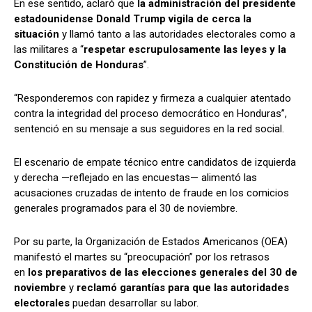
En ese sentido, aclaró que
la administración del presidente
estadounidense Donald Trump vigila de cerca la
situación
y llamó tanto a las autoridades electorales como a
las militares a “
respetar escrupulosamente las leyes y la
Comparta
Comparta
Constitución de Honduras
”.
“Responderemos con rapidez y firmeza a cualquier atentado
contra la integridad del proceso democrático en Honduras”,
sentenció en su mensaje a sus seguidores en la red social.
Facebook
Facebook
X
X
WhatsApp
WhatsApp
El escenario de empate técnico entre candidatos de izquierda
y derecha —reflejado en las encuestas— alimentó las
acusaciones cruzadas de intento de fraude en los comicios
Síganos
Síganos
generales programados para el 30 de noviembre.
Por su parte, la Organización de Estados Americanos (OEA)
manifestó el martes su “preocupación” por los retrasos
en
los preparativos de las elecciones generales del 30 de
noviembre
y
reclamó garantías para que las autoridades
electorales
puedan desarrollar su labor.