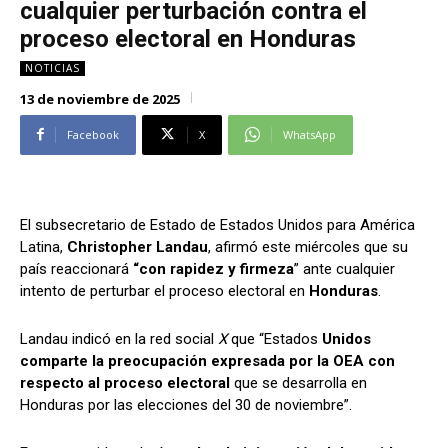
cualquier perturbación contra el
Alianza Patriotica
Alianza Patriotica
proceso electoral en Honduras
Libertad y Refundación
Libertad y Refundación
NOTICIAS
Frente Amplio
Frente Amplio
13 de noviembre de 2025
Centro Social Cristianos
Centro Social Cristianos
Facebook
X
WhatsApp
Nueva Ruta
Nueva Ruta
Noticias
Noticias
Contáctenos
Contáctenos
El subsecretario de Estado de Estados Unidos para América
Latina,
Christopher Landau
, afirmó este miércoles que su
Suscríbase a nuestro boletín
Suscríbase a nuestro boletín
país reaccionará
“con rapidez y firmeza
” ante cualquier
intento de perturbar el proceso electoral en
Honduras
.
Manténgase informado de nuestro contenido, recibiendo
Manténgase informado de nuestro contenido, recibiendo
noticias directamente en su correo electrónico.
noticias directamente en su correo electrónico.
Landau indicó en la red social
X
que “Estados
Unidos
comparte la preocupación expresada por la OEA con
respecto al proceso electoral
que se desarrolla en
Honduras por las elecciones del 30 de noviembre”.
Suscribirse
Suscribirse