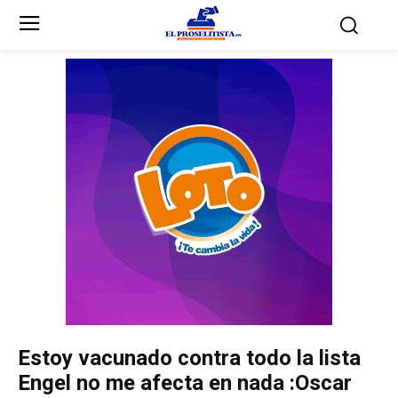
Inicio
Inicio
Partidos Políticos
Partidos Políticos
Partido Liberal
Partido Liberal
Partido Nacional
Partido Nacional
Innovación y Unidad
Innovación y Unidad
Democracia Cristiana
Democracia Cristiana
Estoy vacunado contra todo la lista
Unificación Democrática
Unificación Democrática
Engel no me afecta en nada :Oscar
Anticorrupción
Anticorrupción