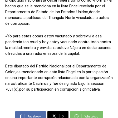
El diputado nacionalista Oscar Nájera tomo como «normal» el
hecho que se le menciona en la lista Engel revelada por el
Departamento de Estado de los Estados Unidos,donde
menciona a politicos del Triangulo Norte vinculados a actos
Comparta
Comparta
de corrupción.
«Yo para estas cosas estoy vacunado y sobreviví a esa
pandemia tan cruel y hoy estoy vacunado contra todo,contra
la maldad,mentira y envidia «sostuvo Nájera en declaraciones
Facebook
Facebook
X
X
WhatsApp
WhatsApp
ofrecidas a una radio emisora de la capital.
Este diputado del Partido Nacional por el Departamento de
Colon,es mencionado en esta lista Engel en la participación
Síganos
Síganos
en una importante corrupción relacionada con la organización
narcotraficante Cachiros y fue designado bajo la sección
7031(c),por su participación en corrupción significativa.
Facebook
X
WhatsApp