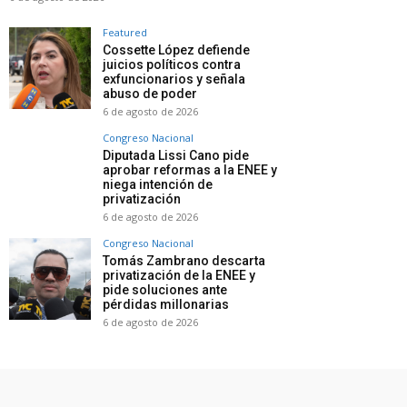
Featured
Cossette López defiende
juicios políticos contra
exfuncionarios y señala
abuso de poder
6 de agosto de 2026
Congreso Nacional
Diputada Lissi Cano pide
aprobar reformas a la ENEE y
niega intención de
privatización
6 de agosto de 2026
Congreso Nacional
Tomás Zambrano descarta
privatización de la ENEE y
pide soluciones ante
pérdidas millonarias
6 de agosto de 2026