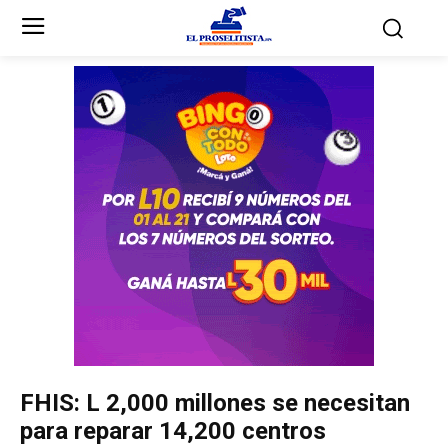
Inicio
Inicio
Partidos Políticos
Partidos Políticos
Partido Liberal
Partido Liberal
Partido Nacional
Partido Nacional
Innovación y Unidad
Innovación y Unidad
Democracia Cristiana
Democracia Cristiana
FHIS: L 2,000 millones se necesitan
Unificación Democrática
Unificación Democrática
para reparar 14,200 centros
Anticorrupción
Anticorrupción