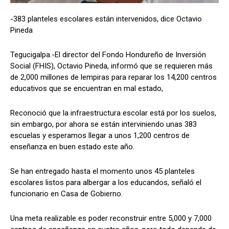
-383 planteles escolares están intervenidos, dice Octavio
Pineda
Comparta
Comparta
Tegucigalpa.-El director del Fondo Hondureño de Inversión
Social (FHIS), Octavio Pineda, informó que se requieren más
de 2,000 millones de lempiras para reparar los 14,200 centros
educativos que se encuentran en mal estado,
Facebook
Facebook
X
X
WhatsApp
WhatsApp
Reconoció que la infraestructura escolar está por los suelos,
sin embargo, por ahora se están interviniendo unas 383
escuelas y esperamos llegar a unos 1,200 centros de
Síganos
Síganos
enseñanza en buen estado este año.
Se han entregado hasta el momento unos 45 planteles
escolares listos para albergar a los educandos, señaló el
funcionario en Casa de Gobierno.
Una meta realizable es poder reconstruir entre 5,000 y 7,000