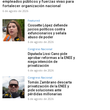
empleados públicos y fuerzas vivas para
fortalecer organización nacional
6 de agosto de 2026
Featured
Cossette López defiende
juicios políticos contra
exfuncionarios y señala
abuso de poder
6 de agosto de 2026
Congreso Nacional
Diputada Lissi Cano pide
aprobar reformas a la ENEE y
niega intención de
privatización
6 de agosto de 2026
Congreso Nacional
Tomás Zambrano descarta
privatización de la ENEE y
pide soluciones ante
pérdidas millonarias
6 de agosto de 2026