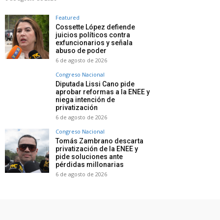
Featured
Cossette López defiende
juicios políticos contra
exfuncionarios y señala
abuso de poder
6 de agosto de 2026
Congreso Nacional
Diputada Lissi Cano pide
aprobar reformas a la ENEE y
niega intención de
privatización
6 de agosto de 2026
Congreso Nacional
Tomás Zambrano descarta
privatización de la ENEE y
pide soluciones ante
pérdidas millonarias
6 de agosto de 2026