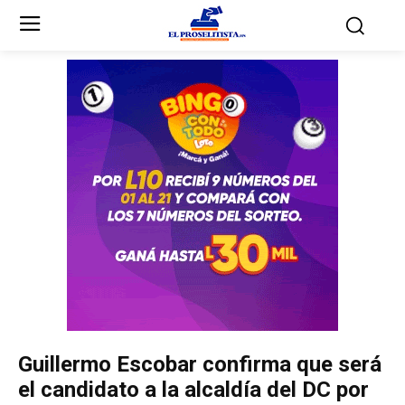
Inicio
Inicio
Partidos Políticos
Partidos Políticos
Partido Liberal
Partido Liberal
Partido Nacional
Partido Nacional
Innovación y Unidad
Innovación y Unidad
Democracia Cristiana
Democracia Cristiana
Guillermo Escobar confirma que será
Unificación Democrática
Unificación Democrática
el candidato a la alcaldía del DC por
Anticorrupción
Anticorrupción