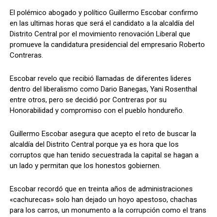
El polémico abogado y político Guillermo Escobar confirmo
en las ultimas horas que será el candidato a la alcaldía del
Distrito Central por el movimiento renovación Liberal que
Comparta
Comparta
promueve la candidatura presidencial del empresario Roberto
Contreras.
Escobar revelo que recibió llamadas de diferentes lideres
dentro del liberalismo como Dario Banegas, Yani Rosenthal
Facebook
Facebook
X
X
WhatsApp
WhatsApp
entre otros, pero se decidió por Contreras por su
Honorabilidad y compromiso con el pueblo hondureño.
Guillermo Escobar asegura que acepto el reto de buscar la
Síganos
Síganos
alcaldía del Distrito Central porque ya es hora que los
corruptos que han tenido secuestrada la capital se hagan a
un lado y permitan que los honestos gobiernen.
Escobar recordó que en treinta años de administraciones
«cachurecas» solo han dejado un hoyo apestoso, chachas
para los carros, un monumento a la corrupción como el trans