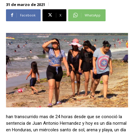
31 de marzo de 2021
Alianza Patriotica
Alianza Patriotica
Libertad y Refundación
Libertad y Refundación
Facebook
X
WhatsApp
Frente Amplio
Frente Amplio
Centro Social Cristianos
Centro Social Cristianos
Nueva Ruta
Nueva Ruta
Noticias
Noticias
Contáctenos
Contáctenos
Suscríbase a nuestro boletín
Suscríbase a nuestro boletín
Manténgase informado de nuestro contenido, recibiendo
Manténgase informado de nuestro contenido, recibiendo
noticias directamente en su correo electrónico.
noticias directamente en su correo electrónico.
han transcurrido mas de 24 horas desde que se conoció la
sentencia de Juan Antonio Hernandez y hoy es un día normal
Suscribirse
Suscribirse
en Honduras, un miércoles santo de sol, arena y playa, un día