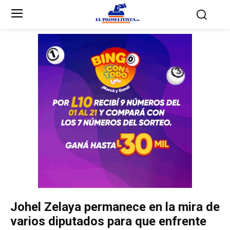
Inicio
Inicio
Partidos Políticos
Partidos Políticos
Partido Liberal
Partido Liberal
Partido Nacional
Partido Nacional
Innovación y Unidad
Innovación y Unidad
Democracia Cristiana
Democracia Cristiana
Johel Zelaya permanece en la mira de
Unificación Democrática
Unificación Democrática
varios diputados para que enfrente
Anticorrupción
Anticorrupción