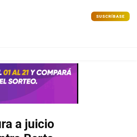
SUSCRÍBASE
Comparta
Comparta
Facebook
Facebook
X
X
WhatsApp
WhatsApp
a a juicio