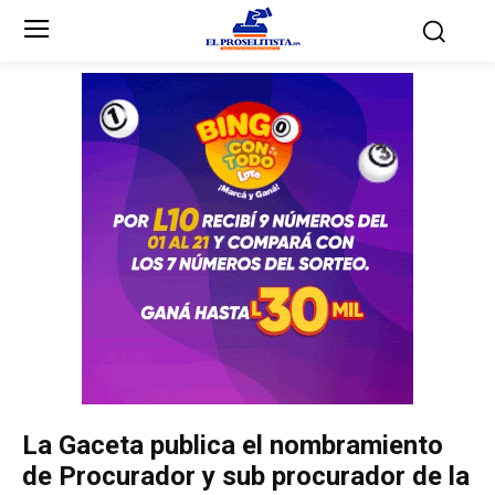
Inicio
Inicio
Partidos Políticos
Partidos Políticos
Partido Liberal
Partido Liberal
Partido Nacional
Partido Nacional
Innovación y Unidad
Innovación y Unidad
Democracia Cristiana
Democracia Cristiana
La Gaceta publica el nombramiento
Unificación Democrática
Unificación Democrática
de Procurador y sub procurador de la
Anticorrupción
Anticorrupción