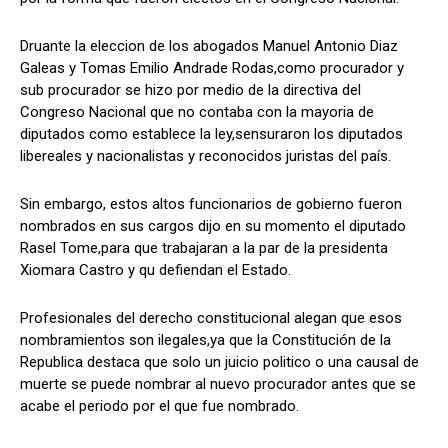
Druante la eleccion de los abogados Manuel Antonio Diaz
Galeas y Tomas Emilio Andrade Rodas,como procurador y
Comparta
Comparta
sub procurador se hizo por medio de la directiva del
Congreso Nacional que no contaba con la mayoria de
diputados como establece la ley,sensuraron los diputados
libereales y nacionalistas y reconocidos juristas del país.
Facebook
Facebook
X
X
WhatsApp
WhatsApp
Sin embargo, estos altos funcionarios de gobierno fueron
nombrados en sus cargos dijo en su momento el diputado
Rasel Tome,para que trabajaran a la par de la presidenta
Xiomara Castro y qu defiendan el Estado.
Síganos
Síganos
Profesionales del derecho constitucional alegan que esos
nombramientos son ilegales,ya que la Constitución de la
Republica destaca que solo un juicio politico o una causal de
muerte se puede nombrar al nuevo procurador antes que se
acabe el periodo por el que fue nombrado.