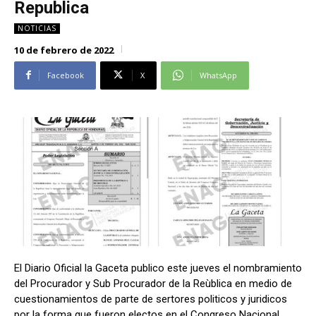
Republica
Alianza Patriotica
Alianza Patriotica
NOTICIAS
Libertad y Refundación
Libertad y Refundación
10 de febrero de 2022
Frente Amplio
Frente Amplio
Centro Social Cristianos
Centro Social Cristianos
Facebook
X
WhatsApp
Nueva Ruta
Nueva Ruta
Noticias
Noticias
Contáctenos
Contáctenos
Suscríbase a nuestro boletín
Suscríbase a nuestro boletín
Manténgase informado de nuestro contenido, recibiendo
Manténgase informado de nuestro contenido, recibiendo
noticias directamente en su correo electrónico.
noticias directamente en su correo electrónico.
El Diario Oficial la Gaceta publico este jueves el nombramiento
del Procurador y Sub Procurador de la Reùblica en medio de
Suscribirse
Suscribirse
cuestionamientos de parte de sertores politicos y juridicos
por la forma que fueron electos en el Congreso Nacional.