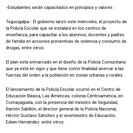
-Estudiantes serán capacitados en principios y valores
Tegucigalpa.- El gobierno lanzó este miércoles, el proyecto de
Comparta
Comparta
la Policía Escolar que se instalará en los centros de
enseñanza, para capacitar a los alumnos, docentes y padres
de familia en acciones preventivas de violencia y consumo de
drogas, entre otros.
Facebook
Facebook
X
X
WhatsApp
WhatsApp
El plan está enmarcado en el diseño de la Policía Comunitaria
que ya está en vigor y que tiene como finalidad acercar a las
fuerzas del orden a la población en zonas urbanas y rurales.
Síganos
Síganos
El lanzamiento de la Policía Escolar ocurrió en el Centro de
Educación Básica, Las Américas, colonia Centroamérica, en
Comayagüela, con la presencia del ministro de Seguridad,
Ramón Sabillón; el director general de la Policía Nacional,
Héctor Gustavo Sánchez y el viceministro de Educación,
Edwin Hernández. entre otros.