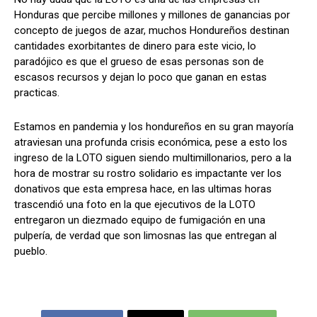
Honduras que percibe millones y millones de ganancias por
concepto de juegos de azar, muchos Hondureños destinan
cantidades exorbitantes de dinero para este vicio, lo
Comparta
Comparta
paradójico es que el grueso de esas personas son de
escasos recursos y dejan lo poco que ganan en estas
practicas.
Estamos en pandemia y los hondureños en su gran mayoría
Facebook
Facebook
X
X
WhatsApp
WhatsApp
atraviesan una profunda crisis económica, pese a esto los
ingreso de la LOTO siguen siendo multimillonarios, pero a la
hora de mostrar su rostro solidario es impactante ver los
donativos que esta empresa hace, en las ultimas horas
Síganos
Síganos
trascendió una foto en la que ejecutivos de la LOTO
entregaron un diezmado equipo de fumigación en una
pulpería, de verdad que son limosnas las que entregan al
pueblo.