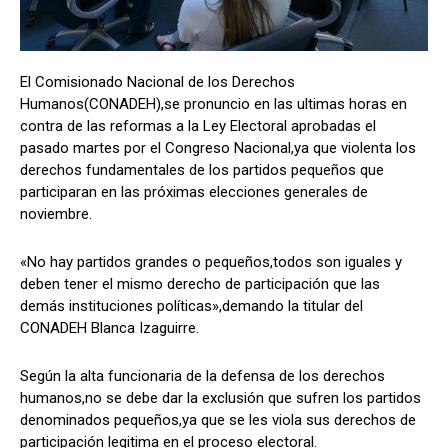
El Comisionado Nacional de los Derechos
Comparta
Comparta
Humanos(CONADEH),se pronuncio en las ultimas horas en
contra de las reformas a la Ley Electoral aprobadas el
pasado martes por el Congreso Nacional,ya que violenta los
derechos fundamentales de los partidos pequeños que
participaran en las próximas elecciones generales de
Facebook
Facebook
X
X
WhatsApp
WhatsApp
noviembre.
«No hay partidos grandes o pequeños,todos son iguales y
Síganos
Síganos
deben tener el mismo derecho de participación que las
demás instituciones políticas»,demando la titular del
CONADEH Blanca Izaguirre.
Según la alta funcionaria de la defensa de los derechos
humanos,no se debe dar la exclusión que sufren los partidos
denominados pequeños,ya que se les viola sus derechos de
participación legitima en el proceso electoral.