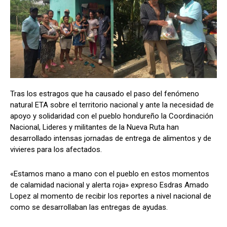
Comparta
Comparta
Tras los estragos que ha causado el paso del fenómeno
Facebook
Facebook
X
X
WhatsApp
WhatsApp
natural ETA sobre el territorio nacional y ante la necesidad de
apoyo y solidaridad con el pueblo hondureño la Coordinación
Nacional, Lideres y militantes de la Nueva Ruta han
desarrollado intensas jornadas de entrega de alimentos y de
Síganos
Síganos
vivieres para los afectados.
«Estamos mano a mano con el pueblo en estos momentos
de calamidad nacional y alerta roja» expreso Esdras Amado
Lopez al momento de recibir los reportes a nivel nacional de
como se desarrollaban las entregas de ayudas.