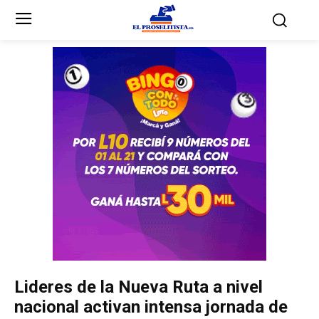
Inicio
Inicio
Partidos Políticos
Partidos Políticos
Partido Liberal
Partido Liberal
Partido Nacional
Partido Nacional
Innovación y Unidad
Innovación y Unidad
Democracia Cristiana
Democracia Cristiana
Lideres de la Nueva Ruta a nivel
Unificación Democrática
Unificación Democrática
nacional activan intensa jornada de
Anticorrupción
Anticorrupción